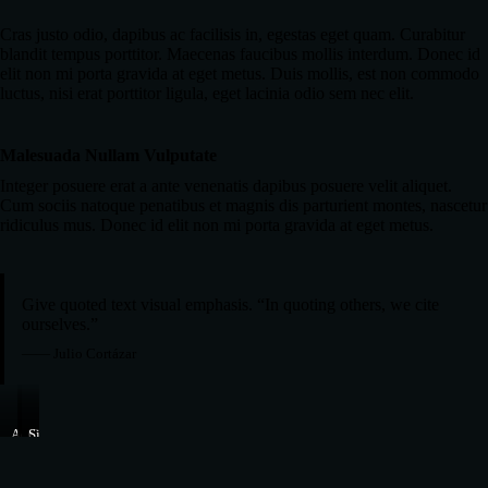
Cras justo odio, dapibus ac facilisis in, egestas eget quam. Curabitur
blandit tempus porttitor. Maecenas faucibus mollis interdum. Donec id
elit non mi porta gravida at eget metus. Duis mollis, est non commodo
luctus, nisi erat porttitor ligula, eget lacinia odio sem nec elit.
Malesuada Nullam Vulputate
Integer posuere erat a ante venenatis dapibus posuere velit aliquet.
Cum sociis natoque penatibus et magnis dis parturient montes, nascetur
ridiculus mus. Donec id elit non mi porta gravida at eget metus.
Give quoted text visual emphasis. “In quoting others, we cite
ourselves.”
—— Julio Cortázar
Aenean
Consectetur
Sit
Mattis
Dapibus
Ornare