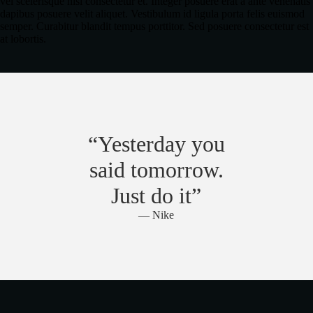
vel scelerisque nisl consectetur et. Integer posuere erat a ante venenatis
dapibus posuere velit aliquet. Vestibulum id ligula porta felis euismod
semper. Curabitur blandit tempus porttitor. Sed posuere consectetur est
at lobortis.
“Yesterday you
said tomorrow.
Just do it”
— Nike